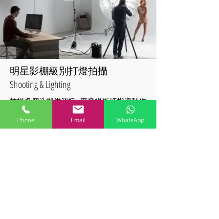
​明星影棚級別打燈拍攝
​Shooting & Lighting
拍攝多個造型供選擇 - 專業攝影師指導動作
和表情，燈光設計，拍攝後自己選圖，直
Phone
Email
WhatsApp
到到效果滿意為止