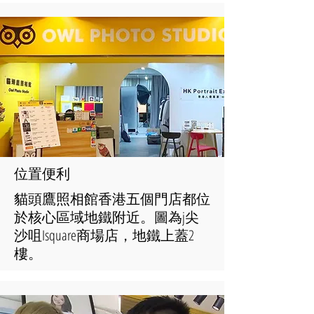
​位置便利
貓頭鷹照相館香港五個門店都位
於核心區域地鐵附近。圖為j尖
沙咀Isquare商場店，地鐵上蓋2
樓。