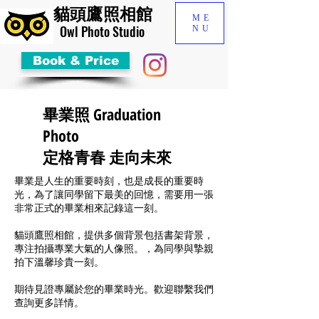
貓頭鷹照相館
ME
​Owl Photo Studio
NU
Book & Price
畢業照 Graduation
Photo
​定格青春 走向未來
畢業是人生的重要時刻，也是成長的重要時
光，為了讓同學留下最美的回憶，需要用一張
非常正式的畢業相來記錄這一刻。
貓頭鷹照相館，提供多個背景包括書架背景，
專注拍攝專業大氣的人像照。，為同學與摯親
拍下溫馨珍貴一刻。
期待見證專屬於您的畢業時光。歡迎聯繫我們
查詢更多詳情。