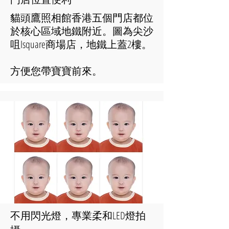
貓頭鷹照相館香港五個門店都位
於核心區域地鐵附近。圖為尖沙
咀Isquare商場店，地鐵上蓋2樓。
​方便您帶寶寶前來。
不用閃光燈，專業柔和LED燈拍