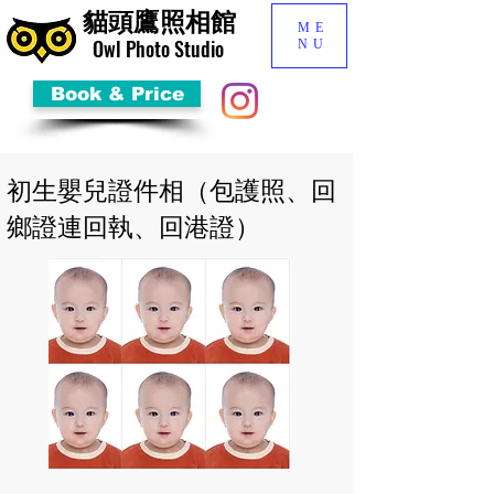
貓頭鷹照相館
ME
​Owl Photo Studio
NU
Book & Price
初生嬰兒證件相（包護照、回
鄉證連回執、回港證）