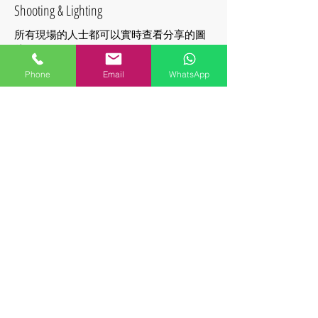
​Shooting & Lighting
所有現場的人士都可以實時查看分享的圖
片
Phone
Email
WhatsApp
AI實時修圖
​AI Photo Retouch
獨特的最新AI修圖技術，力求“真實且
美”，立即修圖並分享。