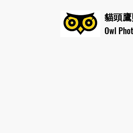
貓頭鷹
​Owl Pho
Home
Brand
Gallery 相片