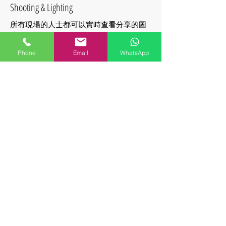
​Shooting & Lighting
所有現場的人士都可以實時查看分享的圖
片
Phone
Email
WhatsApp
AI實時修圖
​AI Photo Retouch
獨特的最新AI修圖技術，力求“真實且
美”，立即修圖並分享。