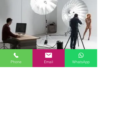
​明星影棚級別打燈拍攝
Phone
Email
WhatsApp
​Shooting & Lighting
拍攝多個造型供選擇 - 專業攝影師指導動作
和表情，燈光設計，拍攝後自己選圖，直
到到效果滿意為止