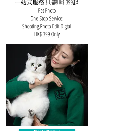
​一站式服務 只需HK$ 399起
Pet Photo
One Stop Service:
Shooting,Photo Edit,Digtal
HK$ 399 Only