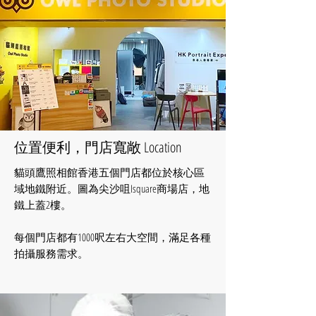
​位置便利，門店寬敞 Location
貓頭鷹照相館香港五個門店都位於核心區
域地鐵附近。圖為尖沙咀Isquare商場店，地
鐵上蓋2樓。
​每個門店都有1000呎左右大空間，滿足各種
拍攝服務需求。